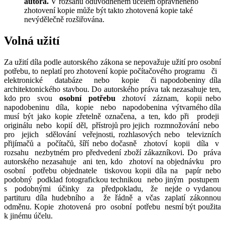
autora.
V rozsahu odůvodněném účelem oprávněného
zhotovení kopie může být takto zhotovená kopie také
nevýdělečně rozšiřována.
Volná užití
Za užití díla podle autorského zákona se nepovažuje užití pro osobní
potřebu, to neplatí pro zhotovení kopie počítačového programu či
elektronické databáze nebo kopie či napodobeniny díla
architektonického stavbou. Do autorského práva tak nezasahuje ten,
kdo pro svou
osobní potřebu
zhotoví záznam, kopii nebo
napodobeninu díla, kopie nebo napodobenina výtvarného díla
musí být jako kopie zřetelně označena, a ten, kdo při prodeji
originálu nebo kopií děl, přístrojů pro jejich rozmnožování nebo
pro jejich sdělování veřejnosti, rozhlasových nebo televizních
přijímačů a počítačů, šíří nebo dočasně zhotoví kopii díla v
rozsahu nezbytném pro předvedení zboží zákazníkovi. Do práva
autorského nezasahuje ani ten, kdo zhotoví na objednávku pro
osobní potřebu objednatele tiskovou kopii díla na papír nebo
podobný podklad fotografickou technikou nebo jiným postupem
s podobnými účinky za předpokladu, že nejde o vydanou
partituru díla hudebního a že řádně a včas zaplatí zákonnou
odměnu. Kopie zhotovená pro osobní potřebu nesmí být použita
k jinému účelu.