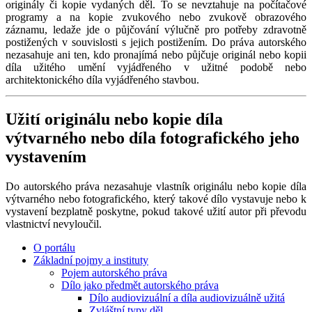
originály či kopie vydaných děl. To se nevztahuje na počítačové
programy a na kopie zvukového nebo zvukově obrazového
záznamu, ledaže jde o půjčování výlučně pro potřeby zdravotně
postižených v souvislosti s jejich postižením. Do práva autorského
nezasahuje ani ten, kdo pronajímá nebo půjčuje originál nebo kopii
díla užitého umění vyjádřeného v užitné podobě nebo
architektonického díla vyjádřeného stavbou.
Užití originálu nebo kopie díla
výtvarného nebo díla fotografického jeho
vystavením
Do autorského práva nezasahuje vlastník originálu nebo kopie díla
výtvarného nebo fotografického, který takové dílo vystavuje nebo k
vystavení bezplatně poskytne, pokud takové užití autor při převodu
vlastnictví nevyloučil.
O portálu
Základní pojmy a instituty
Pojem autorského práva
Dílo jako předmět autorského práva
Dílo audiovizuální a díla audiovizuálně užitá
Zvláštní typy děl