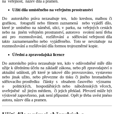
na veřejnost, název díla a pramen.
Užití díla umístěného na veřejném prostranství
Do autorského práva nezasahuje ten, kdo kresbou, malbou či
grafikou, fotografií nebo filmem zaznamená nebo vyjádří dílo,
které je umístěno na náměstí, ulici, v parku, na veřejných cestách
nebo na jiném veřejném prostranství, autorovo svolení není třeba
ani pro rozmnožování, rozšiřování a sdělování veřejnosti díla
takto zaznamenaného nebo vyjádřeného. Toto se nevztahuje na
rozmnožování a rozšiřování díla formou trojrozměrné kopie.
Úřední a zpravodajská licence
Do autorského práva nezasahuje ten, kdo v odůvodněné míře dílo
užije k úřednímu účelu na základě zákona, nebo při zpravodajství o
aktuální události, při které je takové dílo provozováno, vystaveno
nebo jinak užito, nebo převezme do tisku či jiného hromadného
sdělovacího prostředku články s obsahem časového významu
o politických, hospodářských nebo náboženských věcech,
uveřejněné už jiným médiem, či jejich překlad. Převzetí může být
výslovně zapovězeno, pak není přípustné. Opět je třeba uvést jméno
autora, název díla a pramen.