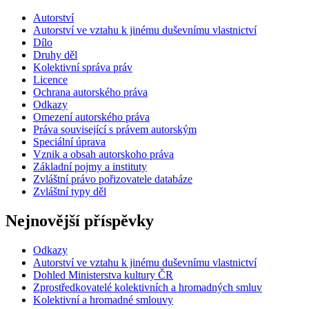
Autorství
Autorství ve vztahu k jinému duševnímu vlastnictví
Dílo
Druhy děl
Kolektivní správa práv
Licence
Ochrana autorského práva
Odkazy
Omezení autorského práva
Práva související s právem autorským
Speciální úprava
Vznik a obsah autorskoho práva
Základní pojmy a instituty
Zvláštní právo pořizovatele databáze
Zvláštní typy děl
Nejnovější příspěvky
Odkazy
Autorství ve vztahu k jinému duševnímu vlastnictví
Dohled Ministerstva kultury ČR
Zprostředkovatelé kolektivních a hromadných smluv
Kolektivní a hromadné smlouvy