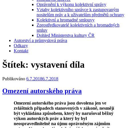
Oprávnění k výkonu kolektivní správy
Vztahy kolektivního správce k zastupovaným
nositelům práv a k uživatelům předmětů ochrany
Kolektivní a hromadné smlouvy
Zprostředkovatelé kolektivních a hromadných
smluv
Dohled Ministerstva kultury ČR
Autorství a průmyslová práva
Odkazy
Kontakt
Štítek:
vystavení díla
Publikováno
6.7.2018
6.7.2018
Omezení autorského práva
Omezení autorského práva jsou dovolena jen ve
zvláštních případech stanovených v zákoně, nesmějí
být vykládána způsobem, který by narušoval běžný
výkon autorských práv a který by byl
neospravedlnitelně na újmu oprávněným zájmům