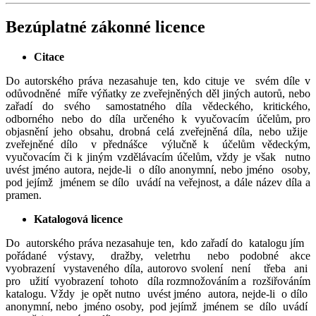
Bezúplatné zákonné licence
Citace
Do autorského práva nezasahuje ten, kdo cituje ve svém díle v
odůvodněné míře výňatky ze zveřejněných děl jiných autorů, nebo
zařadí do svého samostatného díla vědeckého, kritického,
odborného nebo do díla určeného k vyučovacím účelům, pro
objasnění jeho obsahu, drobná celá zveřejněná díla, nebo užije
zveřejněné dílo v přednášce výlučně k účelům vědeckým,
vyučovacím či k jiným vzdělávacím účelům, vždy je však nutno
uvést jméno autora, nejde-li o dílo anonymní, nebo jméno osoby,
pod jejímž jménem se dílo uvádí na veřejnost, a dále název díla a
pramen.
Katalogová licence
Do autorského práva nezasahuje ten, kdo zařadí do katalogu jím
pořádané výstavy, dražby, veletrhu nebo podobné akce
vyobrazení vystaveného díla, autorovo svolení není třeba ani
pro užití vyobrazení tohoto díla rozmnožováním a rozšiřováním
katalogu. Vždy je opět nutno uvést jméno autora, nejde-li o dílo
anonymní, nebo jméno osoby, pod jejímž jménem se dílo uvádí