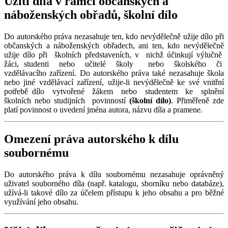
Užití díla v rámci občanských a
náboženských obřadů, školní dílo
Do autorského práva nezasahuje ten, kdo nevýdělečně užije dílo při
občanských a náboženských obřadech, ani ten, kdo nevýdělečně
užije dílo při školních představeních, v nichž účinkují výlučně
žáci, studenti nebo učitelé školy nebo školského či
vzdělávacího zařízení. Do autorského práva také nezasahuje škola
nebo jiné vzdělávací zařízení, užije-li nevýdělečně ke své vnitřní
potřebě dílo vytvořené žákem nebo studentem ke splnění
školních nebo studijních povinností
(školní dílo)
. Přiměřeně zde
platí povinnost o uvedení jména autora, názvu díla a pramene.
Omezení práva autorského k dílu
soubornému
Do autorského práva k dílu soubornému nezasahuje oprávněný
uživatel souborného díla (např. katalogu, sborníku nebo databáze),
užívá-li takové dílo za účelem přístupu k jeho obsahu a pro běžné
využívání jeho obsahu.