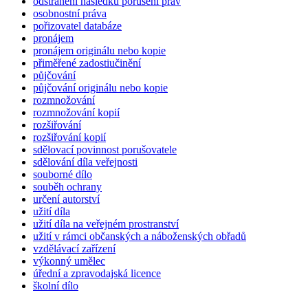
odstranění následků porušení práv
osobnostní práva
pořizovatel databáze
pronájem
pronájem originálu nebo kopie
přiměřené zadostiučinění
půjčování
půjčování originálu nebo kopie
rozmnožování
rozmnožování kopií
rozšiřování
rozšiřování kopií
sdělovací povinnost porušovatele
sdělování díla veřejnosti
souborné dílo
souběh ochrany
určení autorství
užití díla
užití díla na veřejném prostranství
užití v rámci občanských a náboženských obřadů
vzdělávací zařízení
výkonný umělec
úřední a zpravodajská licence
školní dílo