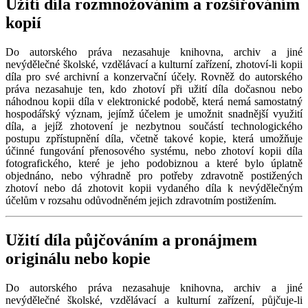
Užití díla rozmnožováním a rozšiřováním
kopií
Do autorského práva nezasahuje knihovna, archiv a jiné
nevýdělečné školské, vzdělávací a kulturní zařízení, zhotoví-li kopii
díla pro své archivní a konzervační účely. Rovněž do autorského
práva nezasahuje ten, kdo zhotoví při užití díla dočasnou nebo
náhodnou kopii díla v elektronické podobě, která nemá samostatný
hospodářský význam, jejímž účelem je umožnit snadnější využití
díla, a jejíž zhotovení je nezbytnou součástí technologického
postupu zpřístupnění díla, včetně takové kopie, která umožňuje
účinné fungování přenosového systému, nebo zhotoví kopii díla
fotografického, které je jeho podobiznou a které bylo úplatně
objednáno, nebo výhradně pro potřeby zdravotně postižených
zhotoví nebo dá zhotovit kopii vydaného díla k nevýdělečným
účelům v rozsahu odůvodněném jejich zdravotním postižením.
Užití díla půjčováním a pronájmem
originálu nebo kopie
Do autorského práva nezasahuje knihovna, archiv a jiné
nevýdělečné školské, vzdělávací a kulturní zařízení, půjčuje-li