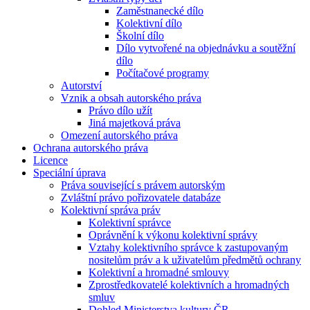
Zaměstnanecké dílo
Kolektivní dílo
Školní dílo
Dílo vytvořené na objednávku a soutěžní
dílo
Počítačové programy
Autorství
Vznik a obsah autorského práva
Právo dílo užít
Jiná majetková práva
Omezení autorského práva
Ochrana autorského práva
Licence
Speciální úprava
Práva související s právem autorským
Zvláštní právo pořizovatele databáze
Kolektivní správa práv
Kolektivní správce
Oprávnění k výkonu kolektivní správy
Vztahy kolektivního správce k zastupovaným
nositelům práv a k uživatelům předmětů ochrany
Kolektivní a hromadné smlouvy
Zprostředkovatelé kolektivních a hromadných
smluv
Dohled Ministerstva kultury ČR