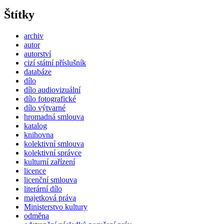
Štítky
archiv
autor
autorství
cizí státní příslušník
databáze
dílo
dílo audiovizuální
dílo fotografické
dílo výtvarné
hromadná smlouva
katalog
knihovna
kolektivní smlouva
kolektivní správce
kulturní zařízení
licence
licenční smlouva
literární dílo
majetková práva
Ministerstvo kultury
odměna