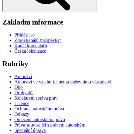
Základní informace
Přihlásit se
Zdroj kanálů (příspěvky)
Kanál komentářů
Česká lokalizace
Rubriky
Autorství
Autorství ve vztahu k jinému duševnímu vlastnictví
Dílo
Druhy děl
Kolektivní správa práv
Licence
Ochrana autorského práva
Odkazy
Omezení autorského práva
Práva související s právem autorským
Speciální úprava