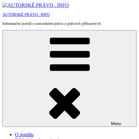
Přejít
k
AUTORSKÉ PRÁVO . INFO
obsahu
webu
Informační portál o autorském právu a právech příbuzných
Menu
O portálu