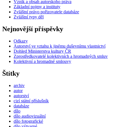
Vznik a obsah autorskoho práva
Základní pojmy a instituty
Zvláštní právo pořizovatele databáze
Zvláštní typy děl
Nejnovější příspěvky
Odkazy
Autorství ve vztahu k jinému duševnímu vlastnictví
Dohled Ministerstva kultury ČR
Zprostředkovatelé kolektivních a hromadných smluv
Kolektivní a hromadné smlouvy
Štítky
archiv
autor
autorství
cizí státní příslušník
databáze
dílo
dílo audiovizuální
dílo fotografické
dílo výtvarné