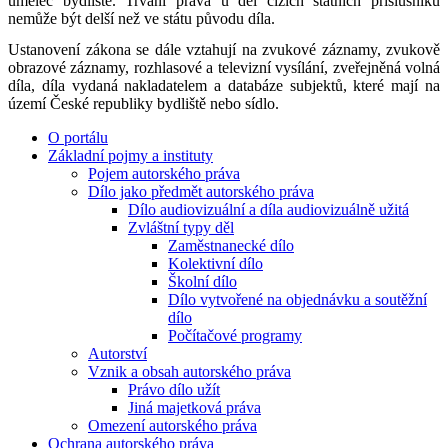
umělec bydliště. Trvání práva u děl cizích státních příslušníků
nemůže být delší než ve státu původu díla.
Ustanovení zákona se dále vztahují na zvukové záznamy, zvukově
obrazové záznamy, rozhlasové a televizní vysílání, zveřejněná volná
díla, díla vydaná nakladatelem a databáze subjektů, které mají na
území České republiky bydliště nebo sídlo.
O portálu
Základní pojmy a instituty
Pojem autorského práva
Dílo jako předmět autorského práva
Dílo audiovizuální a díla audiovizuálně užitá
Zvláštní typy děl
Zaměstnanecké dílo
Kolektivní dílo
Školní dílo
Dílo vytvořené na objednávku a soutěžní
dílo
Počítačové programy
Autorství
Vznik a obsah autorského práva
Právo dílo užít
Jiná majetková práva
Omezení autorského práva
Ochrana autorského práva