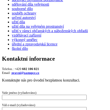
sdělování díla veřejnosti
souborné dílo
souběh ochrany
určení autorství
užití díla
užití díla na veřejném prostranství
užití v rámci občanských a náboženských obřadů
vzdělávací zařízení
výkonný umělec
úřední a zpravodajská licence
školní dílo
Kontaktní informace
Telefon.: +420
602 106 021
Email:
pravni@zastupce.cz
Kontaktujte nás pro úvodní bezplatnou konzultaci.
Vaše jméno (vyžadováno)
Váš e-mail (vyžadováno)