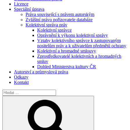
Licence
Speciální úprava
Práva související s právem autorským
Zvláštní právo pořizovatele databáze
Kolektivní správa práv
Kolektivní správce
Oprávnění k výkonu kolektivní správy
Vztahy kolektivního správce k zastupovaným
nositelům práv a k uživatelům předmětů ochrany
Kolektivní a hromadné smlouvy
Zprostředkovatelé kolektivních a hromadných
smluv
Dohled Ministerstva kultury ČR
Autorství a průmyslová práva
Odkazy
Kontakt
Hledat:
Hledání