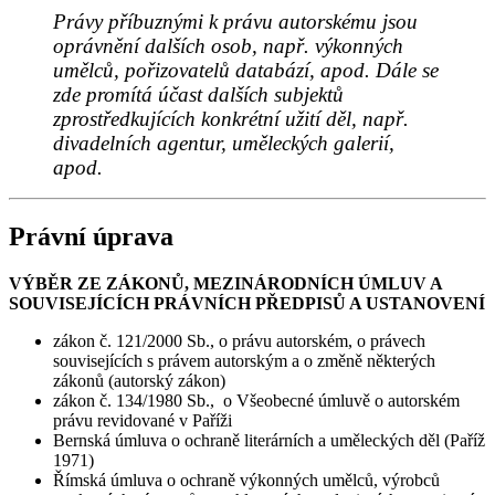
Právy příbuznými k právu autorskému jsou
oprávnění dalších osob, např. výkonných
umělců, pořizovatelů databází, apod. Dále se
zde promítá účast dalších subjektů
zprostředkujících konkrétní užití děl, např.
divadelních agentur, uměleckých galerií,
apod.
Právní úprava
VÝBĚR ZE ZÁKONŮ, MEZINÁRODNÍCH ÚMLUV A
SOUVISEJÍCÍCH PRÁVNÍCH PŘEDPISŮ A USTANOVENÍ
zákon č. 121/2000 Sb., o právu autorském, o právech
souvisejících s právem autorským a o změně některých
zákonů (autorský zákon)
zákon č. 134/1980 Sb., o Všeobecné úmluvě o autorském
právu revidované v Paříži
Bernská úmluva o ochraně literárních a uměleckých děl (Paříž
1971)
Římská úmluva o ochraně výkonných umělců, výrobců