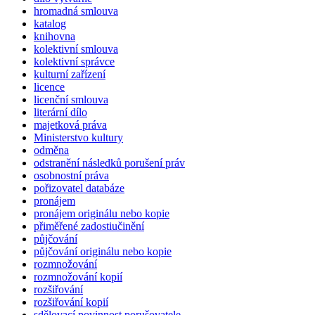
hromadná smlouva
katalog
knihovna
kolektivní smlouva
kolektivní správce
kulturní zařízení
licence
licenční smlouva
literární dílo
majetková práva
Ministerstvo kultury
odměna
odstranění následků porušení práv
osobnostní práva
pořizovatel databáze
pronájem
pronájem originálu nebo kopie
přiměřené zadostiučinění
půjčování
půjčování originálu nebo kopie
rozmnožování
rozmnožování kopií
rozšiřování
rozšiřování kopií
sdělovací povinnost porušovatele