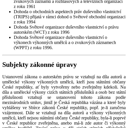
zvukových záznamů a rozhlasových a televizních organizací
z roku 1961
Dohoda o obchodních aspektech práv duševního vlastnictví
(TRIPS) přijatá v rámci dohod o Světové obchodní organizaci
z roku 1994
Dohoda Světové organizace duševního vlastnictví o právu
autorském (WCT) z roku 1996
Dohoda Světové organizace duševního vlastnictví o
výkonech výkonných umělců a o zvukových záznamech
(WPPT) z roku 1996.
Subjekty zákonné úpravy
Ustanovení zákona o autorském právu se vztahují na díla autorů a
umělecké výkony výkonných umělců, kteří jsou státními občany
České republiky, ať byly vytvořeny nebo zveřejněny kdekoli. Na
díla a umělecké výkony cizích státních příslušníků a osob bez státní
příslušnosti vztahují se ustanovení tohoto zákona podle
mezinárodních smluv, jimiž je Česká republika vázána a které byly
vyhlášeny ve Sbírce zákonů České republiky, popř. je-li zaručena
vzájemnost. Dále se vztahují na díla autorů a výkony výkonných
umělců, kteří nejsou státními občany České republiky, byla-li poprvé
v České republice zveřejněna, anebo má-li zde autor či výkonný