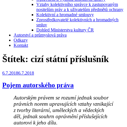
Vztahy kolektivního správce k zastupovaným
nositelům práv a k uživatelům předmětů ochrany
Kolektivní a hromadné smlouvy
Zprostředkovatelé kolektivních a hromadných
smluv
Dohled Ministerstva kultury ČR
Autorství a průmyslová práva
Odkazy
Kontakt
Štítek:
cizí státní příslušník
Publikováno
6.7.2018
6.7.2018
Pojem autorského práva
Autorským právem se rozumí jednak soubor
právních norem upravujících vztahy vznikající
z tvorby literární, uměleckých a vědeckých
děl, jednak souhrn oprávnění příslušejících
autorovi k jeho dílu.