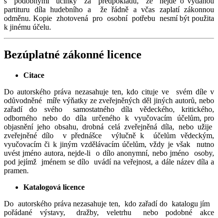
s podobnými účinky za předpokladu, že nejde o vydanou
partituru díla hudebního a že řádně a včas zaplatí zákonnou
odměnu. Kopie zhotovená pro osobní potřebu nesmí být použita
k jinému účelu.
Bezúplatné zákonné licence
Citace
Do autorského práva nezasahuje ten, kdo cituje ve svém díle v
odůvodněné míře výňatky ze zveřejněných děl jiných autorů, nebo
zařadí do svého samostatného díla vědeckého, kritického,
odborného nebo do díla určeného k vyučovacím účelům, pro
objasnění jeho obsahu, drobná celá zveřejněná díla, nebo užije
zveřejněné dílo v přednášce výlučně k účelům vědeckým,
vyučovacím či k jiným vzdělávacím účelům, vždy je však nutno
uvést jméno autora, nejde-li o dílo anonymní, nebo jméno osoby,
pod jejímž jménem se dílo uvádí na veřejnost, a dále název díla a
pramen.
Katalogová licence
Do autorského práva nezasahuje ten, kdo zařadí do katalogu jím
pořádané výstavy, dražby, veletrhu nebo podobné akce