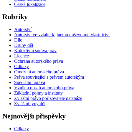
Česká lokalizace
Rubriky
Autorství
Autorství ve vztahu k jinému duševnímu vlastnictví
Dílo
Druhy děl
Kolektivní správa práv
Licence
Ochrana autorského práva
Odkazy
Omezení autorského práva
Práva související s právem autorským
Speciální úprava
Vznik a obsah autorskoho práva
Základní pojmy a instituty
Zvláštní právo pořizovatele databáze
Zvláštní typy děl
Nejnovější příspěvky
Odkazy