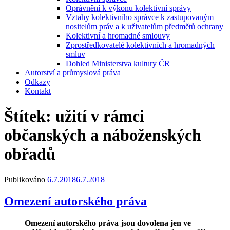
Oprávnění k výkonu kolektivní správy
Vztahy kolektivního správce k zastupovaným
nositelům práv a k uživatelům předmětů ochrany
Kolektivní a hromadné smlouvy
Zprostředkovatelé kolektivních a hromadných
smluv
Dohled Ministerstva kultury ČR
Autorství a průmyslová práva
Odkazy
Kontakt
Štítek:
užití v rámci
občanských a náboženských
obřadů
Publikováno
6.7.2018
6.7.2018
Omezení autorského práva
Omezení autorského práva jsou dovolena jen ve