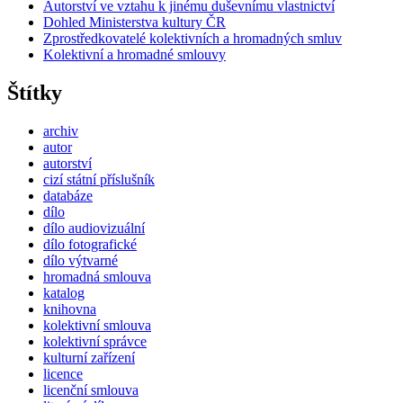
Autorství ve vztahu k jinému duševnímu vlastnictví
Dohled Ministerstva kultury ČR
Zprostředkovatelé kolektivních a hromadných smluv
Kolektivní a hromadné smlouvy
Štítky
archiv
autor
autorství
cizí státní příslušník
databáze
dílo
dílo audiovizuální
dílo fotografické
dílo výtvarné
hromadná smlouva
katalog
knihovna
kolektivní smlouva
kolektivní správce
kulturní zařízení
licence
licenční smlouva