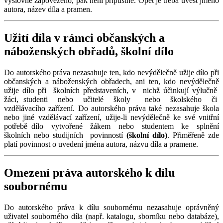
výslovně zapovězeno, pak není přípustné. Opět je třeba uvést jméno
autora, název díla a pramen.
Užití díla v rámci občanských a
náboženských obřadů, školní dílo
Do autorského práva nezasahuje ten, kdo nevýdělečně užije dílo při
občanských a náboženských obřadech, ani ten, kdo nevýdělečně
užije dílo při školních představeních, v nichž účinkují výlučně
žáci, studenti nebo učitelé školy nebo školského či
vzdělávacího zařízení. Do autorského práva také nezasahuje škola
nebo jiné vzdělávací zařízení, užije-li nevýdělečně ke své vnitřní
potřebě dílo vytvořené žákem nebo studentem ke splnění
školních nebo studijních povinností
(školní dílo)
. Přiměřeně zde
platí povinnost o uvedení jména autora, názvu díla a pramene.
Omezení práva autorského k dílu
soubornému
Do autorského práva k dílu soubornému nezasahuje oprávněný
uživatel souborného díla (např. katalogu, sborníku nebo databáze),