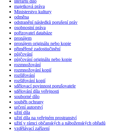
literární dílo
majetková práva
Ministerstvo kultury
odměna
odstranění následků porušení práv
osobnostní práva
pořizovatel databáze
pronájem
pronájem originálu nebo kopie
přiměřené zadostiučinění
půjčování
půjčování originálu nebo kopie
rozmnožování
rozmnožování kopií
rozšiřování
rozšiřování kopií
sdělovací povinnost porušovatele
sdělování díla veřejnosti
souborné dílo
souběh ochrany
určení autorství
užití díla
užití díla na veřejném prostranství
užití v rámci občanských a náboženských obřadů
vzdělávací zařízení