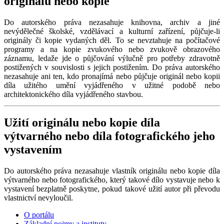
originálu nebo kopie
Do autorského práva nezasahuje knihovna, archiv a jiné
nevýdělečné školské, vzdělávací a kulturní zařízení, půjčuje-li
originály či kopie vydaných děl. To se nevztahuje na počítačové
programy a na kopie zvukového nebo zvukově obrazového
záznamu, ledaže jde o půjčování výlučně pro potřeby zdravotně
postižených v souvislosti s jejich postižením. Do práva autorského
nezasahuje ani ten, kdo pronajímá nebo půjčuje originál nebo kopii
díla užitého umění vyjádřeného v užitné podobě nebo
architektonického díla vyjádřeného stavbou.
Užití originálu nebo kopie díla
výtvarného nebo díla fotografického jeho
vystavením
Do autorského práva nezasahuje vlastník originálu nebo kopie díla
výtvarného nebo fotografického, který takové dílo vystavuje nebo k
vystavení bezplatně poskytne, pokud takové užití autor při převodu
vlastnictví nevyloučil.
O portálu
Základní pojmy a instituty