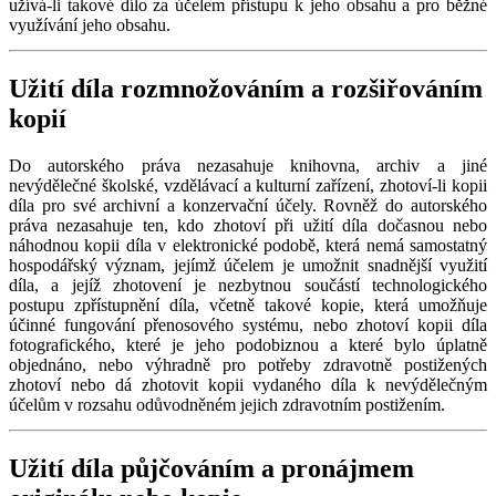
užívá-li takové dílo za účelem přístupu k jeho obsahu a pro běžné
využívání jeho obsahu.
Užití díla rozmnožováním a rozšiřováním
kopií
Do autorského práva nezasahuje knihovna, archiv a jiné
nevýdělečné školské, vzdělávací a kulturní zařízení, zhotoví-li kopii
díla pro své archivní a konzervační účely. Rovněž do autorského
práva nezasahuje ten, kdo zhotoví při užití díla dočasnou nebo
náhodnou kopii díla v elektronické podobě, která nemá samostatný
hospodářský význam, jejímž účelem je umožnit snadnější využití
díla, a jejíž zhotovení je nezbytnou součástí technologického
postupu zpřístupnění díla, včetně takové kopie, která umožňuje
účinné fungování přenosového systému, nebo zhotoví kopii díla
fotografického, které je jeho podobiznou a které bylo úplatně
objednáno, nebo výhradně pro potřeby zdravotně postižených
zhotoví nebo dá zhotovit kopii vydaného díla k nevýdělečným
účelům v rozsahu odůvodněném jejich zdravotním postižením.
Užití díla půjčováním a pronájmem