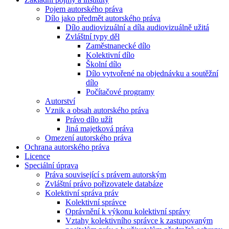
Pojem autorského práva
Dílo jako předmět autorského práva
Dílo audiovizuální a díla audiovizuálně užitá
Zvláštní typy děl
Zaměstnanecké dílo
Kolektivní dílo
Školní dílo
Dílo vytvořené na objednávku a soutěžní
dílo
Počítačové programy
Autorství
Vznik a obsah autorského práva
Právo dílo užít
Jiná majetková práva
Omezení autorského práva
Ochrana autorského práva
Licence
Speciální úprava
Práva související s právem autorským
Zvláštní právo pořizovatele databáze
Kolektivní správa práv
Kolektivní správce
Oprávnění k výkonu kolektivní správy
Vztahy kolektivního správce k zastupovaným