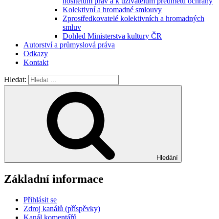
nositelům práv a k uživatelům předmětů ochrany
Kolektivní a hromadné smlouvy
Zprostředkovatelé kolektivních a hromadných
smluv
Dohled Ministerstva kultury ČR
Autorství a průmyslová práva
Odkazy
Kontakt
Hledat:
Hledání
Základní informace
Přihlásit se
Zdroj kanálů (příspěvky)
Kanál komentářů