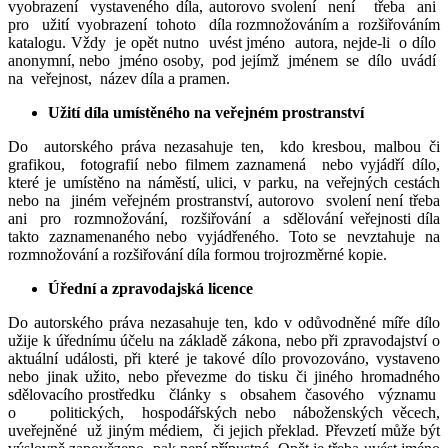
vyobrazení vystaveného díla, autorovo svolení není třeba ani
pro užití vyobrazení tohoto díla rozmnožováním a rozšiřováním
katalogu. Vždy je opět nutno uvést jméno autora, nejde-li o dílo
anonymní, nebo jméno osoby, pod jejímž jménem se dílo uvádí
na veřejnost, název díla a pramen.
Užití díla umístěného na veřejném prostranství
Do autorského práva nezasahuje ten, kdo kresbou, malbou či
grafikou, fotografií nebo filmem zaznamená nebo vyjádří dílo,
které je umístěno na náměstí, ulici, v parku, na veřejných cestách
nebo na jiném veřejném prostranství, autorovo svolení není třeba
ani pro rozmnožování, rozšiřování a sdělování veřejnosti díla
takto zaznamenaného nebo vyjádřeného. Toto se nevztahuje na
rozmnožování a rozšiřování díla formou trojrozměrné kopie.
Úřední a zpravodajská licence
Do autorského práva nezasahuje ten, kdo v odůvodněné míře dílo
užije k úřednímu účelu na základě zákona, nebo při zpravodajství o
aktuální události, při které je takové dílo provozováno, vystaveno
nebo jinak užito, nebo převezme do tisku či jiného hromadného
sdělovacího prostředku články s obsahem časového významu
o politických, hospodářských nebo náboženských věcech,
uveřejněné už jiným médiem, či jejich překlad. Převzetí může být