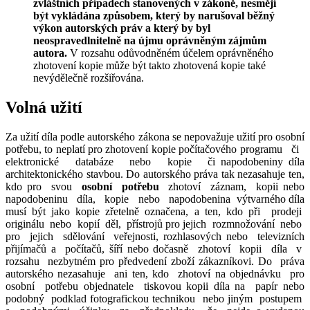
zvláštních případech stanovených v zákoně, nesmějí
být vykládána způsobem, který by narušoval běžný
výkon autorských práv a který by byl
neospravedlnitelně na újmu oprávněným zájmům
autora.
V rozsahu odůvodněném účelem oprávněného
zhotovení kopie může být takto zhotovená kopie také
nevýdělečně rozšiřována.
Volná užití
Za užití díla podle autorského zákona se nepovažuje užití pro osobní
potřebu, to neplatí pro zhotovení kopie počítačového programu či
elektronické databáze nebo kopie či napodobeniny díla
architektonického stavbou. Do autorského práva tak nezasahuje ten,
kdo pro svou
osobní potřebu
zhotoví záznam, kopii nebo
napodobeninu díla, kopie nebo napodobenina výtvarného díla
musí být jako kopie zřetelně označena, a ten, kdo při prodeji
originálu nebo kopií děl, přístrojů pro jejich rozmnožování nebo
pro jejich sdělování veřejnosti, rozhlasových nebo televizních
přijímačů a počítačů, šíří nebo dočasně zhotoví kopii díla v
rozsahu nezbytném pro předvedení zboží zákazníkovi. Do práva
autorského nezasahuje ani ten, kdo zhotoví na objednávku pro
osobní potřebu objednatele tiskovou kopii díla na papír nebo
podobný podklad fotografickou technikou nebo jiným postupem