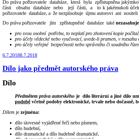
Do práva pořizovatele databáze, která byla zpřístupněna jakýmk
části obsahu databáze nebo její části, a to k jakémukoli účelu,
pořizovatele databáze, a že nezpůsobuje újmu autorovi ani nosite
Do práva pořizovatele jím zpřístupněné databáze také
nezasahuje
pro svou osobní potřebu, to neplatí pro zhotovení kopie počít
pro účely vědecké nebo vyučovací, uvede-li pramen, v rozsa
pro účely veřejné bezpečnosti nebo správního či soudního řízen
Publikováno
6.7.2018
8.7.2018
Dílo jako předmět autorského práva
Dílo
Předmětem práva autorského
je dílo literární a jiné dílo 
podobě
včetně podoby elektronické, trvale nebo dočasně, 
Dílem
je
zejména:
dílo slovesné vyjádřené řečí nebo písmem,
dílo hudební,
dílo dramatické a dílo hudebně dramatické,