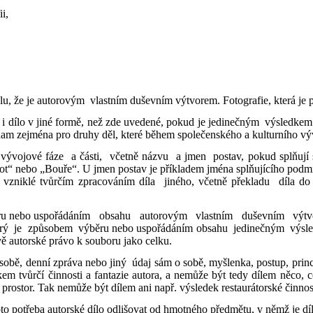
fii,
slu, že je autorovým vlastním duševním výtvorem. Fotografie, která je p
dílo v jiné formě, než zde uvedené, pokud je jedinečným výsledkem tvů
am zejména pro druhy děl, které během společenského a kulturního vý
vývojové fáze a části, včetně názvu a jmen postav, pokud splňují
ivot“ nebo „Bouře“. U jmen postav je příkladem jména splňujícího pod
 vzniklé tvůrčím zpracováním díla jiného, včetně překladu díla do
ěru nebo uspořádáním obsahu autorovým vlastním duševním výtvo
, který je způsobem výběru nebo uspořádáním obsahu jedinečným výsle
ě autorské právo k souboru jako celku.
sobě, denní zpráva nebo jiný údaj sám o sobě, myšlenka, postup, pri
em tvůrčí činnosti a fantazie autora, a nemůže být tedy dílem něco, c
 prostor. Tak nemůže být dílem ani např. výsledek restaurátorské činnos
oto potřeba autorské dílo odlišovat od hmotného předmětu, v němž je d