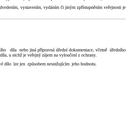
edením, vystavením, vydáním či jiným zpřístupněním veřejnosti je
ředního díla nebo jiná přípravná úřední dokumentace, včetně úředního
íla, u nichž je veřejný zájem na vyloučení z ochrany.
vé dílo lze jen způsobem nesnižujícím jeho hodnotu.