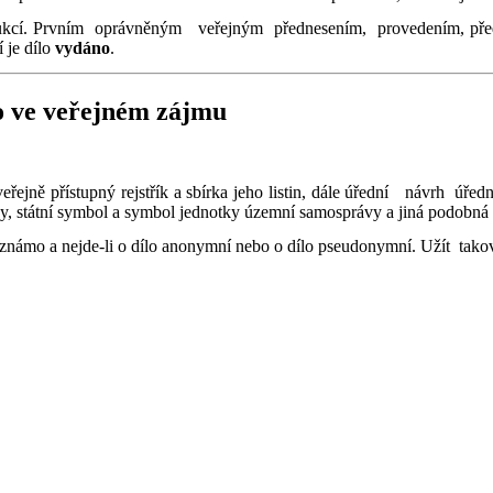
dukcí. Prvním oprávněným veřejným přednesením, provedením, předv
 je dílo
vydáno
.
o ve veřejném zájmu
 veřejně přístupný rejstřík a sbírka jeho listin, dále úřední návrh ú
y, státní symbol a symbol jednotky územní samosprávy a jiná podobná d
 známo a nejde-li o dílo anonymní nebo o dílo pseudonymní. Užít tako