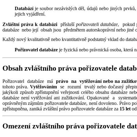
Databází
je soubor nezávislých děl, údajů nebo jiných prvků
jejich vyjádření.
Zvláštní práva k databázi
přísluší
pořizovateli databáze
, pokud p
databáze nebo její obsah jsou předmětem autorskoprávní nebo jiné 
Každý nový kvalitativně nebo kvantitativně podstatný vklad do databá
Pořizovatel databáze
je fyzická nebo právnická osoba, která n
Obsah zvláštního práva pořizovatele data
Pořizovatel databáze má
právo na vytěžování nebo na zužitk
tohoto práva.
Vytěžováním
se rozumí trvalý nebo dočasný přepis 
jakýkoli způsob zpřístupnění veřejnosti celého obsahu databáze n
databáze není vytěžování ani zužitkování. Opakované a systema
oprávněným zájmům pořizovatele databáze, není dovoleno. Právo poři
zpřístupněna, zaniká zvláštní právo pořizovatele databáze za
15 let
od 
Omezení zvláštního práva pořizovatele dat