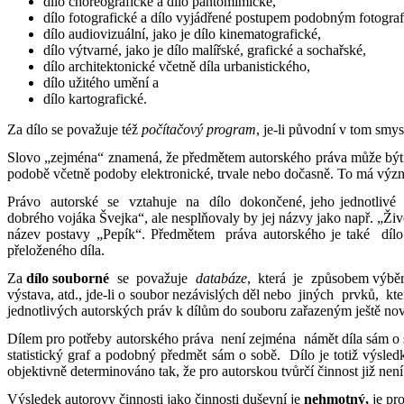
dílo choreografické a dílo pantomimické,
dílo fotografické a dílo vyjádřené postupem podobným fotogra
dílo audiovizuální, jako je dílo kinematografické,
dílo výtvarné, jako je dílo malířské, grafické a sochařské,
dílo architektonické včetně díla urbanistického,
dílo užitého umění a
dílo kartografické.
Za dílo se považuje též
počítačový program
, je-li původní v tom smy
Slovo „zejména“ znamená, že předmětem autorského práva může být i 
podobě včetně podoby elektronické, trvale nebo dočasně. To má význ
Právo autorské se vztahuje na dílo dokončené, jeho jednotlivé 
dobrého vojáka Švejka“, ale nesplňovaly by jej názvy jako např. „Ž
název postavy „Pepík“. Předmětem práva autorského je také dílo
přeloženého díla.
Za
dílo souborné
se považuje
databáze
, která je způsobem výb
výstava, atd., jde-li o soubor nezávislých děl nebo jiných prvků
jednotlivých autorských práv k dílům do souboru zařazeným ještě nov
Dílem pro potřeby autorského práva není zejména námět díla sám o 
statistický graf a podobný předmět sám o sobě. Dílo je totiž výsledk
objektivně determinováno tak, že pro autorskou tvůrčí činnost již není
Výsledek autorovy činnosti jako činnosti duševní je
nehmotný,
je pr