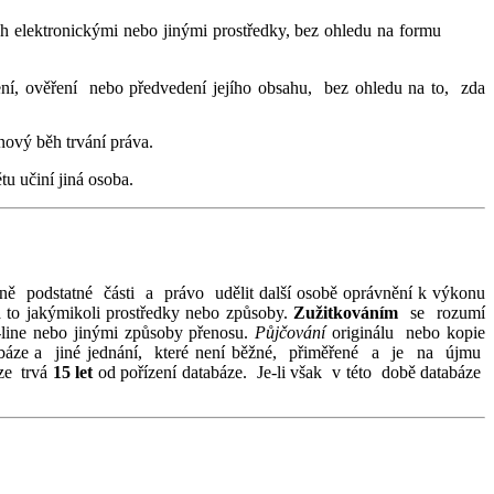
h elektronickými nebo jinými prostředky, bez ohledu na formu
ení, ověření nebo předvedení jejího obsahu, bez ohledu na to, zda
 nový běh trvání práva.
u učiní jiná osoba.
ivně podstatné části a právo udělit další osobě oprávnění k výkonu
a to jakýmikoli prostředky nebo způsoby.
Zužitkováním
se rozumí
n-line nebo jinými způsoby přenosu.
Půjčování
originálu nebo kopie
abáze a jiné jednání, které není běžné, přiměřené a je na újmu
áze trvá
15 let
od pořízení databáze. Je-li však v této době databáze