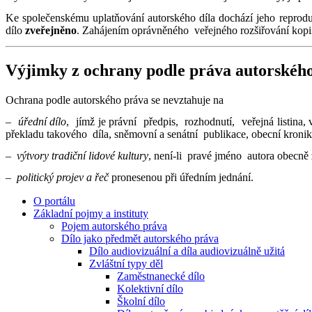
Ke společenskému uplatňování autorského díla dochází jeho repro
dílo
zveřejněno
. Zahájením oprávněného veřejného rozšiřování kopií
Výjimky z ochrany podle práva autorskéh
Ochrana podle autorského práva se nevztahuje na
–
úřední dílo
, jímž je právní předpis, rozhodnutí, veřejná listina,
překladu takového díla, sněmovní a senátní publikace, obecní kronik
–
výtvory tradiční lidové kultury
, není-li pravé jméno autora obecně
–
politický projev a řeč
pronesenou při úředním jednání.
O portálu
Základní pojmy a instituty
Pojem autorského práva
Dílo jako předmět autorského práva
Dílo audiovizuální a díla audiovizuálně užitá
Zvláštní typy děl
Zaměstnanecké dílo
Kolektivní dílo
Školní dílo