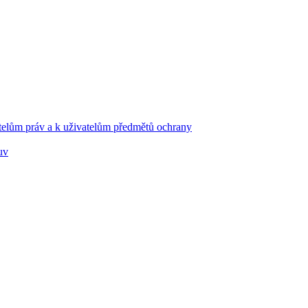
telům práv a k uživatelům předmětů ochrany
uv