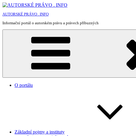
Přejít
k
AUTORSKÉ PRÁVO . INFO
obsahu
webu
Informační portál o autorském právu a právech příbuzných
O portálu
Základní pojmy a instituty