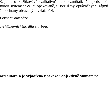
žuje nebo zužitkovává kvalitativně nebo kvantitativně nepodstatné
, nikoli systematicky či opakovaně, a bez újmy oprávněných zájmů
tům ochrany obsaženým v databázi.
t obsahu databáze
architektonického díla stavbou,
sti autora a je vyjádřeno v jakékoli objektivně vnímatelné