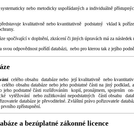
, systematicky nebo metodicky uspořádaných a individuálně přístupnýc
ředstavuje kvalitativně nebo
kvantitativně podstatný vklad k poříz
ochrany.
ze spočívající v doplnění, zkrácení či jiných úpravách má za následek
a svou odpovědnost pořídí databázi, nebo pro kterou tak z jejího podnět
báze
ování
celého obsahu databáze nebo její kvalitativně nebo kvantitat
celého obsahu databáze nebo jeho podstatné části na jiný podklad, 
ebo jeho podstatné části rozšiřováním kopií, pronájmem, spojením o
tické vytěžování nebo zužitkování nepodstatných částí obsahu dat
zovatele databáze je převoditelné. Zvláštní právo pořizovatele datab
prvního zpřístupnění.
abáze a bezúplatné zákonné licence