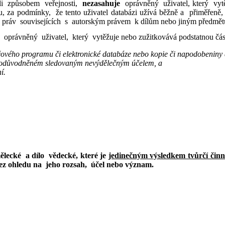
oli způsobem veřejnosti,
nezasahuje
oprávněný uživatel, který vytě
 za podmínky, že tento uživatel databázi užívá běžně a přiměřeně
li práv souvisejících s autorským právem k dílům nebo jiným předmě
oprávněný uživatel, který vytěžuje nebo zužitkovává podstatnou čás
ačového programu či elektronické databáze nebo kopie či napodobeniny 
hu odůvodněném sledovaným nevýdělečným účelem, a
í.
umělecké a dílo vědecké, které je
jedinečným výsledkem tvůrčí činno
bez ohledu na jeho rozsah, účel nebo význam.