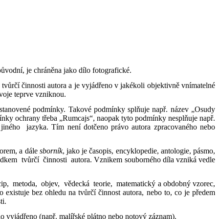
ůvodní, je chráněna jako dílo fotografické.
rčí činnosti autora a je vyjádřeno v jakékoli objektivně vnímatelné
voje teprve vzniknou.
 stanovené podmínky. Takové podmínky splňuje např. název „Osudy
mínky ochrany třeba „Rumcajs“, naopak tyto podmínky nesplňuje např.
 jiného jazyka. Tím není dotčeno právo autora zpracovaného nebo
rem, a dále
sborník
, jako je časopis, encyklopedie, antologie, pásmo,
dkem tvůrčí činnosti autora. Vznikem souborného díla vzniká vedle
ncip, metoda, objev, vědecká teorie, matematický a obdobný vzorec,
o existuje bez ohledu na tvůrčí činnost autora, nebo to, co je předem
ti.
ílo vyjádřeno (např. malířské plátno nebo notový záznam).