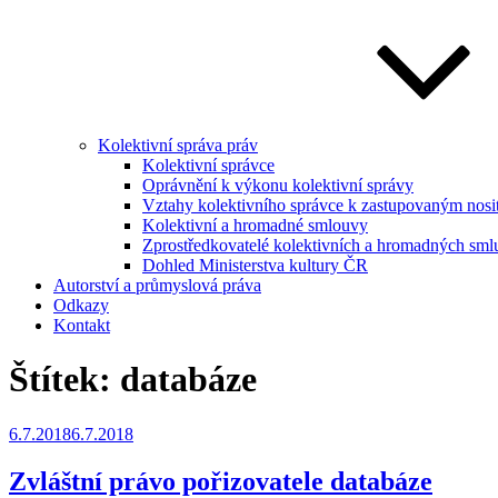
Kolektivní správa práv
Kolektivní správce
Oprávnění k výkonu kolektivní správy
Vztahy kolektivního správce k zastupovaným nosi
Kolektivní a hromadné smlouvy
Zprostředkovatelé kolektivních a hromadných sml
Dohled Ministerstva kultury ČR
Autorství a průmyslová práva
Odkazy
Kontakt
Štítek:
databáze
Publikováno
6.7.2018
6.7.2018
Zvláštní právo pořizovatele databáze