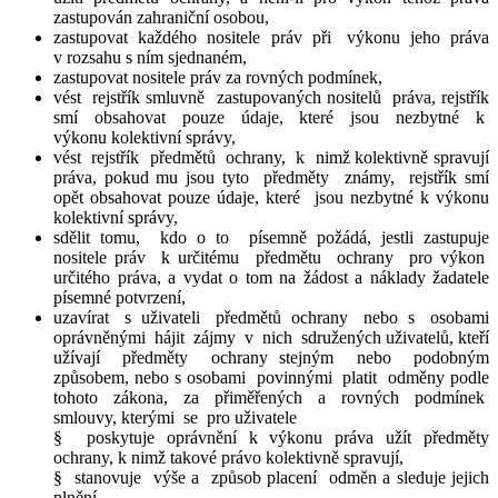
zastupován zahraniční osobou,
zastupovat každého nositele práv při výkonu jeho práva
v rozsahu s ním sjednaném,
zastupovat nositele práv za rovných podmínek,
vést rejstřík smluvně zastupovaných nositelů práva, rejstřík
smí obsahovat pouze údaje, které jsou nezbytné k
výkonu kolektivní správy,
vést rejstřík předmětů ochrany, k nimž kolektivně spravují
práva, pokud mu jsou tyto předměty známy, rejstřík smí
opět obsahovat pouze údaje, které jsou nezbytné k výkonu
kolektivní správy,
sdělit tomu, kdo o to písemně požádá, jestli zastupuje
nositele práv k určitému předmětu ochrany pro výkon
určitého práva, a vydat o tom na žádost a náklady žadatele
písemné potvrzení,
uzavírat s uživateli předmětů ochrany nebo s osobami
oprávněnými hájit zájmy v nich sdružených uživatelů, kteří
užívají předměty ochrany stejným nebo podobným
způsobem, nebo s osobami povinnými platit odměny podle
tohoto zákona, za přiměřených a rovných podmínek
smlouvy, kterými se pro uživatele
§ poskytuje oprávnění k výkonu práva užít předměty
ochrany, k nimž takové právo kolektivně spravují,
§ stanovuje výše a způsob placení odměn a sleduje jejich
plnění,