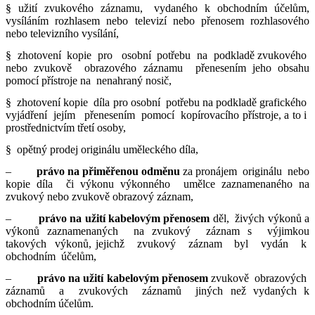
§ užití zvukového záznamu, vydaného k obchodním účelům,
vysíláním rozhlasem nebo televizí nebo přenosem rozhlasového
nebo televizního vysílání,
§ zhotovení kopie pro osobní potřebu na podkladě zvukového
nebo zvukově obrazového záznamu přenesením jeho obsahu
pomocí přístroje na nenahraný nosič,
§ zhotovení kopie díla pro osobní potřebu na podkladě grafického
vyjádření jejím přenesením pomocí kopírovacího přístroje, a to i
prostřednictvím třetí osoby,
§ opětný prodej originálu uměleckého díla,
–
právo na přiměřenou odměnu
za pronájem originálu nebo
kopie díla či výkonu výkonného umělce zaznamenaného na
zvukový nebo zvukově obrazový záznam,
–
právo na užití kabelovým přenosem
děl, živých výkonů a
výkonů zaznamenaných na zvukový záznam s výjimkou
takových výkonů, jejichž zvukový záznam byl vydán k
obchodním účelům,
–
právo na užití kabelovým přenosem
zvukově obrazových
záznamů a zvukových záznamů jiných než vydaných k
obchodním účelům.