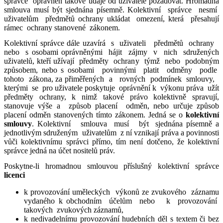
správce oprávněn takové údaje od uživatele požadovat. Hromadná
smlouva musí být sjednána písemně. Kolektivní správce nesmí
uživatelům předmětů ochrany ukládat omezení, která přesahují
rámec ochrany stanovené zákonem.
Kolektivní správce dále uzavírá s uživateli předmětů ochrany
nebo s osobami oprávněnými hájit zájmy v nich sdružených
uživatelů, kteří užívají předměty ochrany týmž nebo podobným
způsobem, nebo s osobami povinnými platit odměny podle
tohoto zákona, za přiměřených a rovných podmínek smlouvy,
kterými se pro uživatele poskytuje oprávnění k výkonu práva užít
předměty ochrany, k nimž takové právo kolektivně spravují,
stanovuje výše a způsob placení odměn, nebo určuje způsob
placení odměn stanovených tímto zákonem. Jedná se o
kolektivní
smlouvy
. Kolektivní smlouva musí být sjednána písemně a
jednotlivým sdruženým uživatelům z ní vznikají práva a povinnosti
vůči kolektivnímu správci přímo, tím není dotčeno, že kolektivní
správce jedná na účet nositelů práv.
Poskytne-li hromadnou smlouvou příslušný kolektivní správce
licenci
k provozování uměleckých výkonů ze zvukového záznamu
vydaného k obchodním účelům nebo k provozování
takových zvukových záznamů,
k nedivadelnímu provozování hudebních děl s textem či bez