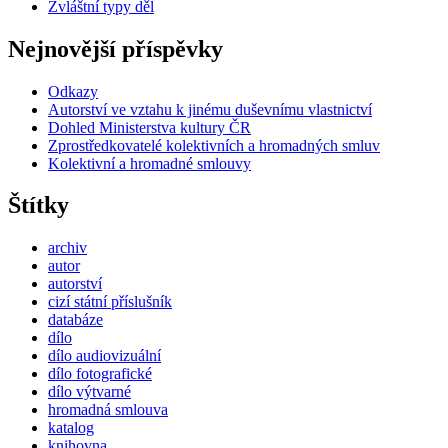
Zvláštní typy děl
Nejnovější příspěvky
Odkazy
Autorství ve vztahu k jinému duševnímu vlastnictví
Dohled Ministerstva kultury ČR
Zprostředkovatelé kolektivních a hromadných smluv
Kolektivní a hromadné smlouvy
Štítky
archiv
autor
autorství
cizí státní příslušník
databáze
dílo
dílo audiovizuální
dílo fotografické
dílo výtvarné
hromadná smlouva
katalog
knihovna