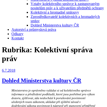
Vztahy kolektivního správce k zastupovaným
nositelům práv a k uživatelům předmětů ochrany
Kolektivní a hromadné smlouvy
Zprostředkovatelé kolektivních a hromadných
smluv
Dohled Ministerstva kultury ČR
Autorství a průmyslová práva
Odkazy
Kontakt
Rubrika:
Kolektivní správa
práv
Publikováno
6.7.2018
Dohled Ministerstva kultury ČR
Ministerstvo je oprávněno vyžádat si od kolektivního správce
informace a předložení podkladů, které jsou potřebné pro výkon
dozoru, zjišťovat, zda nedochází k porušování povinností
uložených touto zákonem, ukládat při zjištění závad v
dodržování zákona povinnost k nápravě při stanovení přiměřené