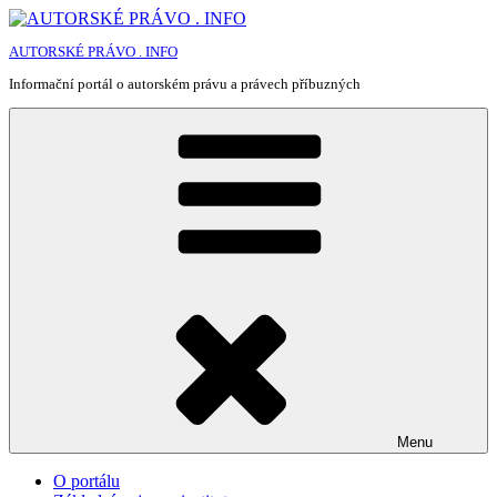
Přejít
k
AUTORSKÉ PRÁVO . INFO
obsahu
webu
Informační portál o autorském právu a právech příbuzných
Menu
O portálu