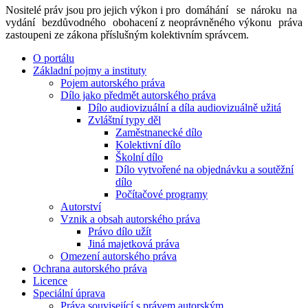
Nositelé práv jsou pro jejich výkon i pro domáhání se nároku na
vydání bezdůvodného obohacení z neoprávněného výkonu práva
zastoupeni ze zákona příslušným kolektivním správcem.
O portálu
Základní pojmy a instituty
Pojem autorského práva
Dílo jako předmět autorského práva
Dílo audiovizuální a díla audiovizuálně užitá
Zvláštní typy děl
Zaměstnanecké dílo
Kolektivní dílo
Školní dílo
Dílo vytvořené na objednávku a soutěžní
dílo
Počítačové programy
Autorství
Vznik a obsah autorského práva
Právo dílo užít
Jiná majetková práva
Omezení autorského práva
Ochrana autorského práva
Licence
Speciální úprava
Práva související s právem autorským