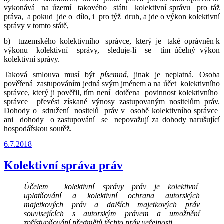
vykonává na území takového státu kolektivní správu pro táž
práva, a pokud jde o dílo, i pro týž druh, a jde o výkon kolektivní
správy v tomto státě,
b) tuzemského kolektivního správce, který je také oprávněn k
výkonu kolektivní správy, sleduje-li se tím účelný výkon
kolektivní správy.
Taková smlouva musí být
písemná
, jinak je neplatná. Osoba
pověřená zastupováním jedná svým jménem a na účet kolektivního
správce, který ji pověřil, tím není dotčena povinnost kolektivního
správce převést získané výnosy zastupovaným nositelům práv.
Dohody o sdružení nositelů práv v osobě kolektivního správce
ani dohody o zastupování se nepovažují za dohody narušující
hospodářskou soutěž.
Publikováno
6.7.2018
Kolektivní správa práv
Účelem kolektivní správy práv je kolektivní
uplatňování a kolektivní ochrana autorských
majetkových práv a dalších majetkových práv
souvisejících s autorským právem a umožnění
zpřístupňování předmětů těchto práv veřejnosti.