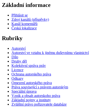
Základní informace
Přihlásit se
Zdroj kanálů (příspěvky)
Kanál komentářů
Česká lokalizace
Rubriky
Autorství
Autorství ve vztahu k jinému duševnímu vlastnictví
Dílo
Druhy děl
Kolektivní správa práv
Licence
Ochrana autorského práva
Odkazy
Omezení autorského práva
Práva související s právem autorským
Speciální úprava
Vznik a obsah autorskoho práva
Základní pojmy a instituty
Zvláštní právo pořizovatele databáze