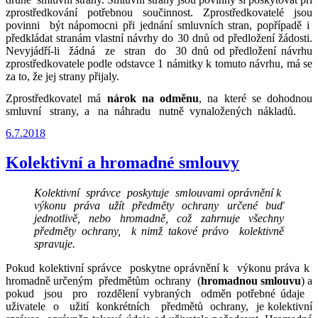
zprostředkování potřebnou součinnost. Zprostředkovatelé jsou
povinni být nápomocni při jednání smluvních stran, popřípadě i
předkládat stranám vlastní návrhy do 30 dnů od předložení žádosti.
Nevyjádří-li žádná ze stran do 30 dnů od předložení návrhu
zprostředkovatele podle odstavce 1 námitky k tomuto návrhu, má se
za to, že jej strany přijaly.
Zprostředkovatel má
nárok na odměnu
, na které se dohodnou
smluvní strany, a na náhradu nutně vynaložených nákladů.
Publikováno
6.7.2018
Kolektivní a hromadné smlouvy
Kolektivní správce poskytuje smlouvami oprávnění k
výkonu práva užít předměty ochrany určené buď
jednotlivě, nebo hromadně, což zahrnuje všechny
předměty ochrany, k nimž takové právo kolektivně
spravuje.
Pokud kolektivní správce poskytne oprávnění k výkonu práva k
hromadně určeným předmětům ochrany (
hromadnou smlouvu
) a
pokud jsou pro rozdělení vybraných odměn potřebné údaje
uživatele o užití konkrétních předmětů ochrany, je kolektivní