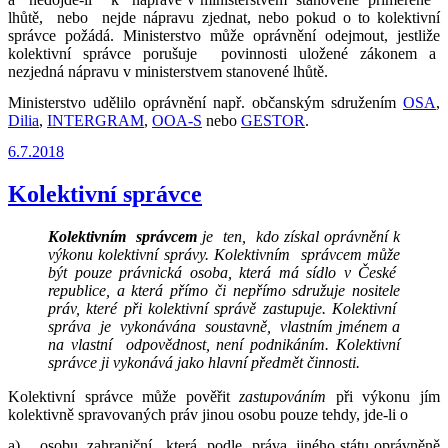
lhůtě, nebo nejde nápravu zjednat, nebo pokud o to kolektivní
správce požádá. Ministerstvo může oprávnění odejmout, jestliže
kolektivní správce porušuje povinnosti uložené zákonem a
nezjedná nápravu v ministerstvem stanovené lhůtě.
Ministerstvo udělilo oprávnění např. občanským sdružením
OSA
,
Dilia
,
INTERGRAM
,
OOA-S
nebo
GESTOR
.
Publikováno
6.7.2018
Kolektivní správce
Kolektivním správcem
je ten, kdo získal oprávnění k
výkonu kolektivní správy. Kolektivním správcem může
být pouze právnická osoba, která má sídlo v České
republice, a která přímo či nepřímo sdružuje nositele
práv, které při kolektivní správě zastupuje. Kolektivní
správa je vykonávána soustavně, vlastním jménem a
na vlastní odpovědnost, není podnikáním. Kolektivní
správce ji vykonává jako hlavní předmět činnosti.
Kolektivní správce může pověřit
zastupováním
při výkonu jím
kolektivně spravovaných práv jinou osobu pouze tehdy, jde-li o
a) osobu zahraniční, která podle práva jiného státu oprávněně