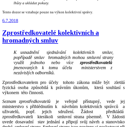
lhůty a ukládat pokuty.
Tento dozor se vztahuje pouze na výkon kolektivní správy.
Publikováno
6.7.2018
Zprostředkovatelé kolektivních a
hromadných smluv
K usnadnění sjednávání kolektivních smluv,
popřípadě smluv hromadných mohou smluvní strany
využít jednoho nebo více
zprostředkovatelů
jmenovaných k tomu účelu ministerstvem z
nezávislých odborníků.
Zprostředkovatelem pro účely tohoto zákona může být zletilá
fyzická osoba způsobilá k právním úkonům, která souhlasí s
výkonem této činnosti.
Seznam zprostředkovatelů
je veřejně přístupný, vede jej
ministerstvo s přihlédnutím k návrhům kolektivních správců a
uživatelů, popř. jejich sdružení. Žádost předkládá
zprostředkovateli kterákoli smluvní strana písemně. V žádosti
uvede dosavadní stav jednání a připojí svůj návrh a stanovisko
druhé smluvní strany. Smluvní strany jsou povinny si poskytovat při