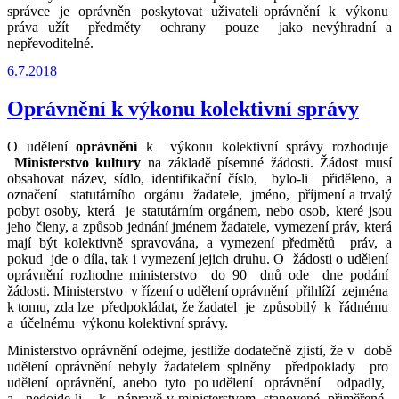
správce je oprávněn poskytovat uživateli oprávnění k výkonu
práva užít předměty ochrany pouze jako nevýhradní a
nepřevoditelné.
Publikováno
6.7.2018
Oprávnění k výkonu kolektivní správy
O udělení
oprávnění
k výkonu kolektivní správy rozhoduje
Ministerstvo kultury
na základě písemné žádosti. Žádost musí
obsahovat název, sídlo, identifikační číslo, bylo-li přiděleno, a
označení statutárního orgánu žadatele, jméno, příjmení a trvalý
pobyt osoby, která je statutárním orgánem, nebo osob, které jsou
jeho členy, a způsob jednání jménem žadatele, vymezení práv, která
mají být kolektivně spravována, a vymezení předmětů práv, a
pokud jde o díla, tak i vymezení jejich druhu. O žádosti o udělení
oprávnění rozhodne ministerstvo do 90 dnů ode dne podání
žádosti. Ministerstvo v řízení o udělení oprávnění přihlíží zejména
k tomu, zda lze předpokládat, že žadatel je způsobilý k řádnému
a účelnému výkonu kolektivní správy.
Ministerstvo oprávnění odejme, jestliže dodatečně zjistí, že v době
udělení oprávnění nebyly žadatelem splněny předpoklady pro
udělení oprávnění, anebo tyto po udělení oprávnění odpadly,
a nedojde-li k nápravě v ministerstvem stanovené přiměřené