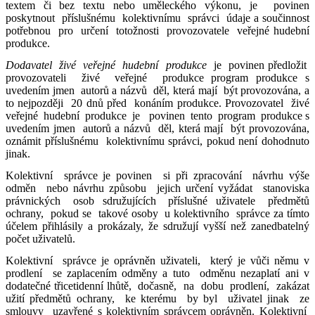
textem či bez textu nebo uměleckého výkonu, je povinen
poskytnout příslušnému kolektivnímu správci údaje a součinnost
potřebnou pro určení totožnosti provozovatele veřejné hudební
produkce.
Dodavatel živé veřejné hudební produkce
je povinen předložit
provozovateli živé veřejné produkce program produkce s
uvedením jmen autorů a názvů děl, která mají být provozována, a
to nejpozději 20 dnů před konáním produkce. Provozovatel živé
veřejné hudební produkce je povinen tento program produkce s
uvedením jmen autorů a názvů děl, která mají být provozována,
oznámit příslušnému kolektivnímu správci, pokud není dohodnuto
jinak.
Kolektivní správce je povinen si při zpracování návrhu výše
odměn nebo návrhu způsobu jejich určení vyžádat stanoviska
právnických osob sdružujících příslušné uživatele předmětů
ochrany, pokud se takové osoby u kolektivního správce za tímto
účelem přihlásily a prokázaly, že sdružují vyšší než zanedbatelný
počet uživatelů.
Kolektivní správce je oprávněn uživateli, který je vůči němu v
prodlení se zaplacením odměny a tuto odměnu nezaplatí ani v
dodatečné třicetidenní lhůtě, dočasně, na dobu prodlení, zakázat
užití předmětů ochrany, ke kterému by byl uživatel jinak ze
smlouvy uzavřené s kolektivním správcem oprávněn. Kolektivní