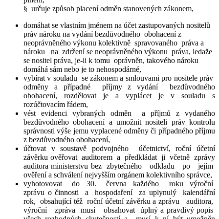
§ určuje způsob placení odměn stanovených zákonem,
domáhat se vlastním jménem na účet zastupovaných nositelů
práv nároku na vydání bezdůvodného obohacení z
neoprávněného výkonu kolektivně spravovaného práva a
nároku na zdržení se neoprávněného výkonu práva, ledaže
se nositel práva, je-li k tomu oprávněn, takového nároku
domáhá sám nebo je to nehospodárné,
vybírat v souladu se zákonem a smlouvami pro nositele práv
odměny a případné příjmy z vydání bezdůvodného
obohacení, rozdělovat je a vyplácet je v souladu s
rozúčtovacím řádem,
vést evidenci vybraných odměn a příjmů z vydaného
bezdůvodného obohacení a umožnit nositeli práv kontrolu
správnosti výše jemu vyplacené odměny či případného příjmu
z bezdůvodného obohacení,
účtovat v soustavě podvojného účetnictví, roční účetní
závěrku ověřovat auditorem a předkládat ji včetně zprávy
auditora ministerstvu bez zbytečného odkladu po jejím
ověření a schválení nejvyšším orgánem kolektivního správce,
vyhotovovat do 30. června každého roku výroční
zprávu o činnosti a hospodaření za uplynulý kalendářní
rok, obsahující též roční účetní závěrku a zprávu auditora,
výroční zpráva musí obsahovat úplný a pravdivý popis
všech rozhodných skutečností a musí k ní být umožněn