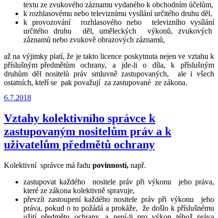
textu ze zvukového záznamu vydaného k obchodním účelům,
k rozhlasovému nebo televiznímu vysílání určitého druhu děl,
k provozování rozhlasového nebo televizního vysílání
určitého druhu děl, uměleckých výkonů, zvukových
záznamů nebo zvukově obrazových záznamů,
až na výjimky platí, že je takto licence poskytnuta nejen ve vztahu k
příslušným předmětům ochrany, a jde-li o díla, k příslušným
druhům děl nositelů práv smluvně zastupovaných, ale i všech
ostatních, kteří se pak považují za zastupované ze zákona.
Publikováno
6.7.2018
Vztahy kolektivního správce k
zastupovaným nositelům práv a k
uživatelům předmětů ochrany
Kolektivní správce má řadu
povinností,
např.
zastupovat každého nositele práv při výkonu jeho práva,
které ze zákona kolektivně spravuje,
převzít zastoupení každého nositele práv při výkonu jeho
práva, pokud o to požádá a prokáže, že došlo k příslušnému
užití předmětu ochrany, a není-li pro výkon téhož práva