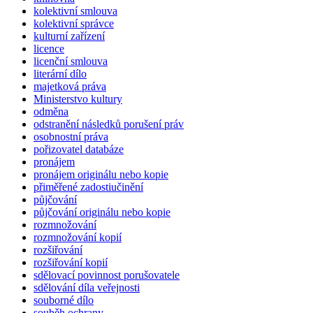
kolektivní smlouva
kolektivní správce
kulturní zařízení
licence
licenční smlouva
literární dílo
majetková práva
Ministerstvo kultury
odměna
odstranění následků porušení práv
osobnostní práva
pořizovatel databáze
pronájem
pronájem originálu nebo kopie
přiměřené zadostiučinění
půjčování
půjčování originálu nebo kopie
rozmnožování
rozmnožování kopií
rozšiřování
rozšiřování kopií
sdělovací povinnost porušovatele
sdělování díla veřejnosti
souborné dílo
souběh ochrany