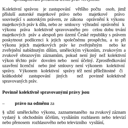
Kolektivní správou je zastupování většího počtu osob, jimž
přísluší autorské majetkové právo nebo majetkové právo
související s autorským právem, ze zákona oprávnění k výkonu
majetkových práv k dílu, nebo ze smlouvy výhradní oprávnění k
výkonu práva kolektivně spravovaného pro celou dobu trvání
majetkových práv a alespoň pro území České republiky s právem
poskytnout podlicenci k jejich společnému prospěchu, a to při
výkonu jejich majetkových práv ke zveřejněným nebo ke
zveřejnění nabídnutým dílům, uměleckým výkonům, zvukovým a
zvukově obrazovým záznamům, pokud není jiný než kolektivní
výkon těchto práv dovolen nebo není účelný. Zprostředkování
uzavření licenční nebo jiné smlouvy není výkonem kolektivní
správy. Výkonem kolektivní správy též není příležitostné či
krátkodobé zastupování jiných než povinně kolektivně
spravovaných práv.
Povinně kolektivně spravovanými právy jsou
–
právo na odměnu
za
§ užití uměleckého výkonu, zaznamenaného na zvukový záznam
vydaný k obchodním účelům, vysíláním rozhlasem nebo televizí
nebo přenosem rozhlasového nebo televizního vysílání,