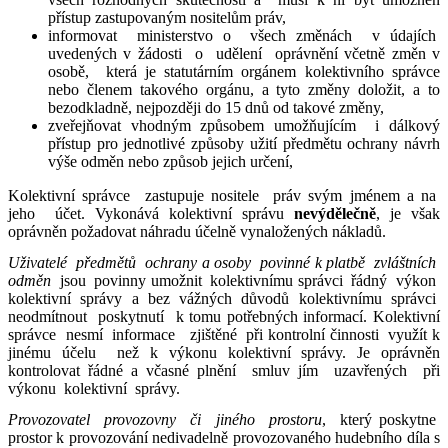
přístup zastupovaným nositelům práv,
informovat ministerstvo o všech změnách v údajích
uvedených v žádosti o udělení oprávnění včetně změn v
osobě, která je statutárním orgánem kolektivního správce
nebo členem takového orgánu, a tyto změny doložit, a to
bezodkladně, nejpozději do 15 dnů od takové změny,
zveřejňovat vhodným způsobem umožňujícím i dálkový
přístup pro jednotlivé způsoby užití předmětu ochrany návrh
výše odměn nebo způsob jejich určení,
Kolektivní správce zastupuje nositele práv svým jménem a na
jeho účet. Vykonává kolektivní správu
nevýdělečně
, je však
oprávněn požadovat náhradu účelně vynaložených nákladů.
Uživatelé předmětů ochrany a osoby povinné k platbě zvláštních
odměn
jsou povinny umožnit kolektivnímu správci řádný výkon
kolektivní správy a bez vážných důvodů kolektivnímu správci
neodmítnout poskytnutí k tomu potřebných informací. Kolektivní
správce nesmí informace zjištěné při kontrolní činnosti využít k
jinému účelu než k výkonu kolektivní správy. Je oprávněn
kontrolovat řádné a včasné plnění smluv jím uzavřených při
výkonu kolektivní správy.
Provozovatel provozovny či jiného prostoru
, který poskytne
prostor k provozování nedivadelně provozovaného hudebního díla s