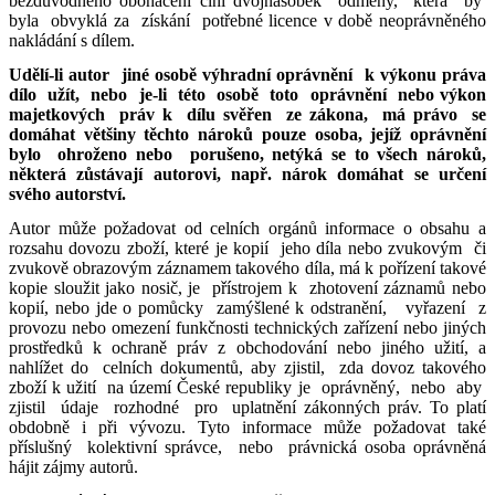
bezdůvodného obohacení činí dvojnásobek odměny, která by
byla obvyklá za získání potřebné licence v době neoprávněného
nakládání s dílem.
Udělí-li autor jiné osobě výhradní oprávnění k výkonu práva
dílo užít, nebo je-li této osobě toto oprávnění nebo výkon
majetkových práv k dílu svěřen ze zákona, má právo se
domáhat většiny těchto nároků pouze osoba, jejíž oprávnění
bylo ohroženo nebo porušeno, netýká se to všech nároků,
některá zůstávají autorovi, např. nárok domáhat se určení
svého autorství.
Autor může požadovat od celních orgánů informace o obsahu a
rozsahu dovozu zboží, které je kopií jeho díla nebo zvukovým či
zvukově obrazovým záznamem takového díla, má k pořízení takové
kopie sloužit jako nosič, je přístrojem k zhotovení záznamů nebo
kopií, nebo jde o pomůcky zamýšlené k odstranění, vyřazení z
provozu nebo omezení funkčnosti technických zařízení nebo jiných
prostředků k ochraně práv z obchodování nebo jiného užití, a
nahlížet do celních dokumentů, aby zjistil, zda dovoz takového
zboží k užití na území České republiky je oprávněný, nebo aby
zjistil údaje rozhodné pro uplatnění zákonných práv. To platí
obdobně i při vývozu. Tyto informace může požadovat také
příslušný kolektivní správce, nebo právnická osoba oprávněná
hájit zájmy autorů.