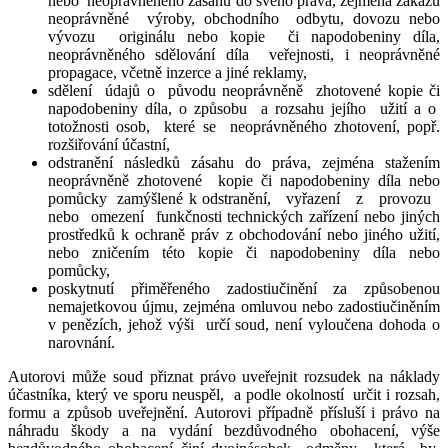
nebo neoprávněného zásahu do svého práva, zejména zákazu
neoprávněné výroby, obchodního odbytu, dovozu nebo
vývozu originálu nebo kopie či napodobeniny díla,
neoprávněného sdělování díla veřejnosti, i neoprávněné
propagace, včetně inzerce a jiné reklamy,
sdělení údajů o původu neoprávněně zhotovené kopie či
napodobeniny díla, o způsobu a rozsahu jejího užití a o
totožnosti osob, které se neoprávněného zhotovení, popř.
rozšiřování účastní,
odstranění následků zásahu do práva, zejména stažením
neoprávněně zhotovené kopie či napodobeniny díla nebo
pomůcky zamýšlené k odstranění, vyřazení z provozu
nebo omezení funkčnosti technických zařízení nebo jiných
prostředků k ochraně práv z obchodování nebo jiného užití,
nebo zničením této kopie či napodobeniny díla nebo
pomůcky,
poskytnutí přiměřeného zadostiučinění za způsobenou
nemajetkovou újmu, zejména omluvou nebo zadostiučiněním
v penězích, jehož výši určí soud, není vyloučena dohoda o
narovnání.
Autorovi může soud přiznat právo uveřejnit rozsudek na náklady
účastníka, který ve sporu neuspěl, a podle okolností určit i rozsah,
formu a způsob uveřejnění. Autorovi případně přísluší i právo na
náhradu škody a na vydání bezdůvodného obohacení, výše