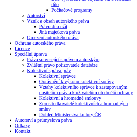
dílo
Počítačové programy
Autorství
Vznik a obsah autorského práva
Právo dílo užít
Jiná majetková práva
Omezení autorského práva
Ochrana autorského práva
Licence
Speciální úprava
Práva související s právem autorským
Zvláštní právo pořizovatele databáze
Kolektivní správa práv
Kolektivní správce
Oprávnění k výkonu kolektivní správy
Vztahy kolektivního správce k zastupovaným
nositelům práv a k uživatelům předmětů ochrany
Kolektivní a hromadné smlouvy
Zprostředkovatelé kolektivních a hromadných
smluv
Dohled Ministerstva kultury ČR
Autorství a průmyslová práva
Odkazy
Kontakt