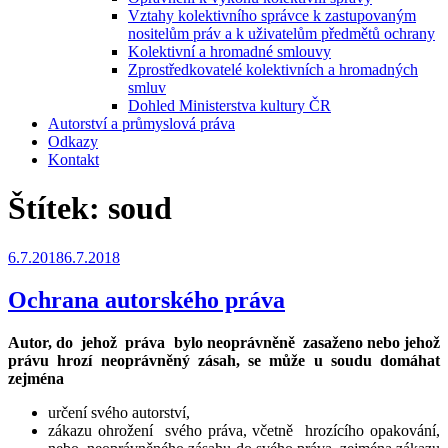
Vztahy kolektivního správce k zastupovaným
nositelům práv a k uživatelům předmětů ochrany
Kolektivní a hromadné smlouvy
Zprostředkovatelé kolektivních a hromadných
smluv
Dohled Ministerstva kultury ČR
Autorství a průmyslová práva
Odkazy
Kontakt
Štítek:
soud
Publikováno
6.7.2018
6.7.2018
Ochrana autorského práva
Autor, do jehož práva bylo neoprávněně zasaženo nebo jehož
právu hrozí neoprávněný zásah, se může u soudu domáhat
zejména
určení svého autorství,
zákazu ohrožení svého práva, včetně hrozícího opakování,