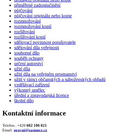
přiměřené zadostiučinění
půjčování
půjčování originálu nebo kopie
rozmnožování
rozmnožování kopií
rozšiřování
rozšiřování kopií
sdělovací povinnost porušovatele
sdělování díla veřejnosti
souborné dílo
souběh ochrany
určení autorství
užití díla
užití díla na veřejném prostranství
užití v rámci občanských a náboženských obřadů
vzdělávací zařízení
výkonný umělec
úřední a zpravodajská licence
školní dílo
Kontaktní informace
Telefon.: +420
602 106 021
Email:
pravni@zastupce.cz