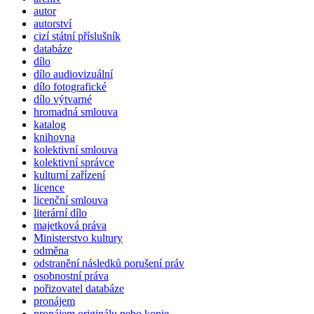
autor
autorství
cizí státní příslušník
databáze
dílo
dílo audiovizuální
dílo fotografické
dílo výtvarné
hromadná smlouva
katalog
knihovna
kolektivní smlouva
kolektivní správce
kulturní zařízení
licence
licenční smlouva
literární dílo
majetková práva
Ministerstvo kultury
odměna
odstranění následků porušení práv
osobnostní práva
pořizovatel databáze
pronájem
pronájem originálu nebo kopie