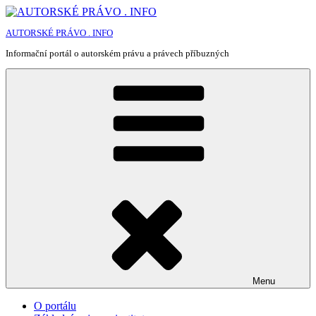
Přejít
k
AUTORSKÉ PRÁVO . INFO
obsahu
webu
Informační portál o autorském právu a právech příbuzných
Menu
O portálu