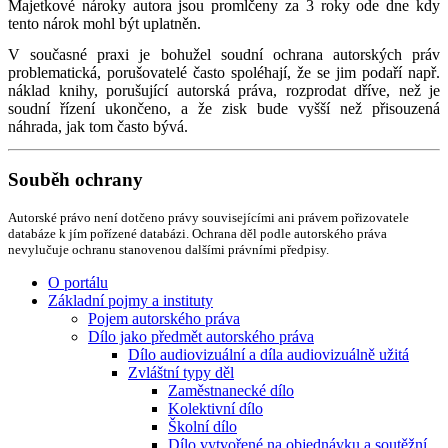
Majetkové nároky autora jsou promlčeny za 3 roky ode dne kdy
tento nárok mohl být uplatněn.
V současné praxi je bohužel soudní ochrana autorských práv
problematická, porušovatelé často spoléhají, že se jim podaří např.
náklad knihy, porušující autorská práva, rozprodat dříve, než je
soudní řízení ukončeno, a že zisk bude vyšší než přisouzená
náhrada, jak tom často bývá.
Souběh ochrany
Autorské právo není dotčeno právy souvisejícími ani právem pořizovatele
databáze k jím pořízené databázi. Ochrana děl podle autorského práva
nevylučuje ochranu stanovenou dalšími právními předpisy.
O portálu
Základní pojmy a instituty
Pojem autorského práva
Dílo jako předmět autorského práva
Dílo audiovizuální a díla audiovizuálně užitá
Zvláštní typy děl
Zaměstnanecké dílo
Kolektivní dílo
Školní dílo
Dílo vytvořené na objednávku a soutěžní