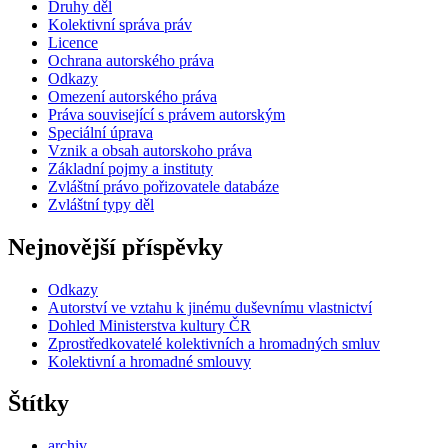
Druhy děl
Kolektivní správa práv
Licence
Ochrana autorského práva
Odkazy
Omezení autorského práva
Práva související s právem autorským
Speciální úprava
Vznik a obsah autorskoho práva
Základní pojmy a instituty
Zvláštní právo pořizovatele databáze
Zvláštní typy děl
Nejnovější příspěvky
Odkazy
Autorství ve vztahu k jinému duševnímu vlastnictví
Dohled Ministerstva kultury ČR
Zprostředkovatelé kolektivních a hromadných smluv
Kolektivní a hromadné smlouvy
Štítky
archiv