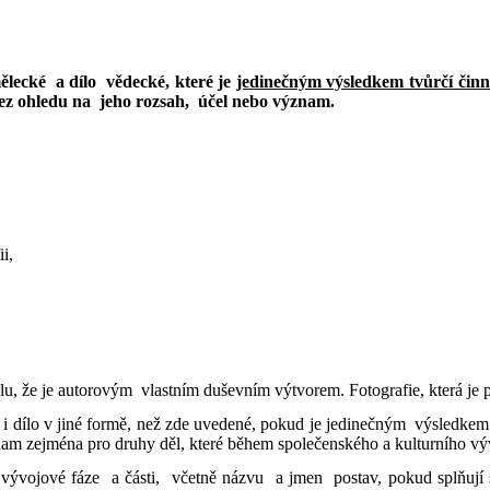
umělecké a dílo vědecké, které je
jedinečným výsledkem tvůrčí činno
bez ohledu na jeho rozsah, účel nebo význam.
fii,
slu, že je autorovým vlastním duševním výtvorem. Fotografie, která je p
dílo v jiné formě, než zde uvedené, pokud je jedinečným výsledkem tvů
am zejména pro druhy děl, které během společenského a kulturního vý
vývojové fáze a části, včetně názvu a jmen postav, pokud splňují