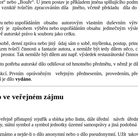
ivot“ nebo „Bouře“. U jmen postav je příkladem jména splňujícího pod
 vzniklé tvůrčím zpracováním díla jiného, včetně překladu díla do
ěru nebo uspořádáním obsahu autorovým vlastním duševním výtvo
, který je způsobem výběru nebo uspořádáním obsahu jedinečným výsle
ě autorské právo k souboru jako celku.
sobě, denní zpráva nebo jiný údaj sám o sobě, myšlenka, postup, pri
em tvůrčí činnosti a fantazie autora, a nemůže být tedy dílem něco, c
 prostor. Tak nemůže být dílem ani např. výsledek restaurátorské činnos
oto potřeba autorské dílo odlišovat od hmotného předmětu, v němž je d
dukcí. Prvním oprávněným veřejným přednesením, provedením, předv
 je dílo
vydáno
.
o ve veřejném zájmu
 veřejně přístupný rejstřík a sbírka jeho listin, dále úřední návrh ú
y, státní symbol a symbol jednotky územní samosprávy a jiná podobná d
 známo a nejde-li o dílo anonymní nebo o dílo pseudonymní. Užít tako