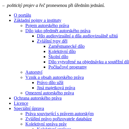
–
politický projev a řeč
pronesenou při úředním jednání.
O portálu
Základní pojmy a instituty
Pojem autorského práva
Dílo jako předmět autorského práva
Dílo audiovizuální a díla audiovizuálně užitá
Zvláštní typy děl
Zaměstnanecké dílo
Kolektivní dílo
Školní dílo
Dílo vytvořené na objednávku a soutěžní dí
Počítačové programy
Autorství
Vznik a obsah autorského práva
Právo dílo užít
Jiná majetková práva
Omezení autorského práva
Ochrana autorského práva
Licence
Speciální úprava
Práva související s právem autorským
Zvláštní právo pořizovatele databáze
Kolektivní správa práv