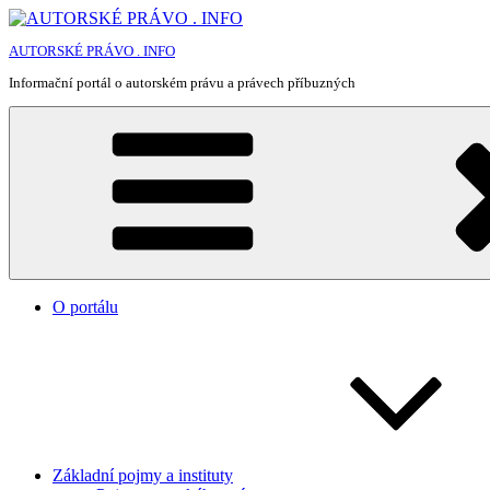
Přejít
k
AUTORSKÉ PRÁVO . INFO
obsahu
webu
Informační portál o autorském právu a právech příbuzných
O portálu
Základní pojmy a instituty