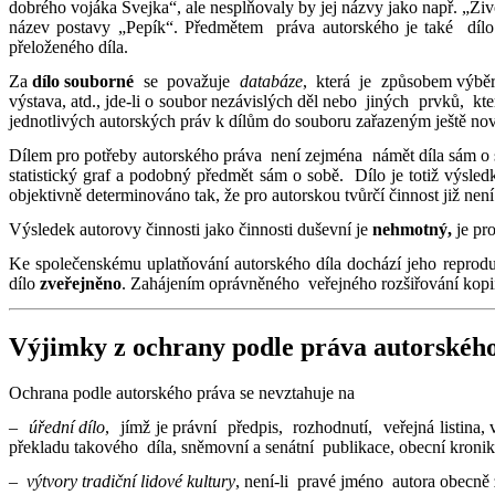
dobrého vojáka Švejka“, ale nesplňovaly by jej názvy jako např. „Ž
název postavy „Pepík“. Předmětem práva autorského je také dílo
přeloženého díla.
Za
dílo souborné
se považuje
databáze
, která je způsobem výb
výstava, atd., jde-li o soubor nezávislých děl nebo jiných prvků
jednotlivých autorských práv k dílům do souboru zařazeným ještě nov
Dílem pro potřeby autorského práva není zejména námět díla sám o 
statistický graf a podobný předmět sám o sobě. Dílo je totiž výsledk
objektivně determinováno tak, že pro autorskou tvůrčí činnost již není
Výsledek autorovy činnosti jako činnosti duševní je
nehmotný,
je pr
Ke společenskému uplatňování autorského díla dochází jeho repro
dílo
zveřejněno
. Zahájením oprávněného veřejného rozšiřování kopií
Výjimky z ochrany podle práva autorskéh
Ochrana podle autorského práva se nevztahuje na
–
úřední dílo
, jímž je právní předpis, rozhodnutí, veřejná listina,
překladu takového díla, sněmovní a senátní publikace, obecní kronik
–
výtvory tradiční lidové kultury
, není-li pravé jméno autora obecně