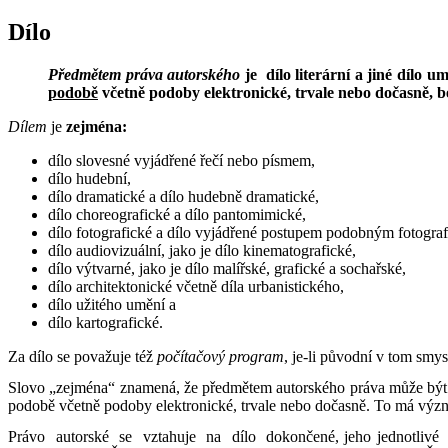
Dílo
Předmětem práva autorského
je dílo literární a jiné dílo 
podobě
včetně podoby elektronické, trvale nebo dočasně, 
Dílem
je
zejména:
dílo slovesné vyjádřené řečí nebo písmem,
dílo hudební,
dílo dramatické a dílo hudebně dramatické,
dílo choreografické a dílo pantomimické,
dílo fotografické a dílo vyjádřené postupem podobným fotogra
dílo audiovizuální, jako je dílo kinematografické,
dílo výtvarné, jako je dílo malířské, grafické a sochařské,
dílo architektonické včetně díla urbanistického,
dílo užitého umění a
dílo kartografické.
Za dílo se považuje též
počítačový program
, je-li původní v tom smy
Slovo „zejména“ znamená, že předmětem autorského práva může být i 
podobě včetně podoby elektronické, trvale nebo dočasně. To má význ
Právo autorské se vztahuje na dílo dokončené, jeho jednotlivé 