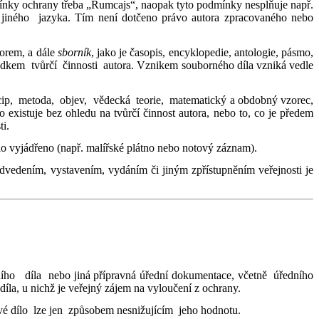
mínky ochrany třeba „Rumcajs“, naopak tyto podmínky nesplňuje např.
 jiného jazyka. Tím není dotčeno právo autora zpracovaného nebo
rem, a dále
sborník
, jako je časopis, encyklopedie, antologie, pásmo,
dkem tvůrčí činnosti autora. Vznikem souborného díla vzniká vedle
ncip, metoda, objev, vědecká teorie, matematický a obdobný vzorec,
o existuje bez ohledu na tvůrčí činnost autora, nebo to, co je předem
ti.
ílo vyjádřeno (např. malířské plátno nebo notový záznam).
edením, vystavením, vydáním či jiným zpřístupněním veřejnosti je
ředního díla nebo jiná přípravná úřední dokumentace, včetně úředního
íla, u nichž je veřejný zájem na vyloučení z ochrany.
vé dílo lze jen způsobem nesnižujícím jeho hodnotu.