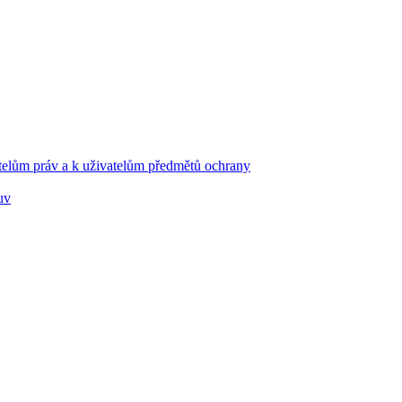
telům práv a k uživatelům předmětů ochrany
uv