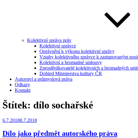
Kolektivní správa práv
Kolektivní správce
Oprávnění k výkonu kolektivní správy
Vztahy kolektivního správce k zastupovaným nosi
Kolektivní a hromadné smlouvy
Zprostředkovatelé kolektivních a hromadných sml
Dohled Ministerstva kultury ČR
Autorství a průmyslová práva
Odkazy
Kontakt
Štítek:
dílo sochařské
Publikováno
6.7.2018
8.7.2018
Dílo jako předmět autorského práva