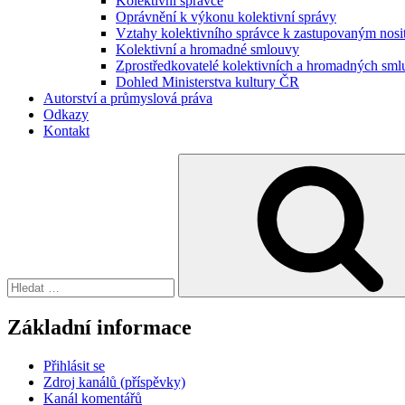
Kolektivní správce
Oprávnění k výkonu kolektivní správy
Vztahy kolektivního správce k zastupovaným nosi
Kolektivní a hromadné smlouvy
Zprostředkovatelé kolektivních a hromadných sml
Dohled Ministerstva kultury ČR
Autorství a průmyslová práva
Odkazy
Kontakt
Hledat:
Základní informace
Přihlásit se
Zdroj kanálů (příspěvky)
Kanál komentářů