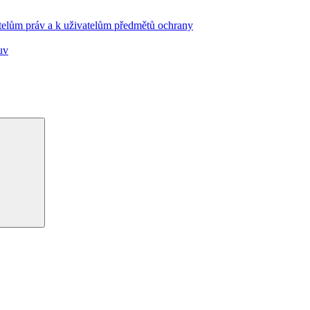
telům práv a k uživatelům předmětů ochrany
uv
Hledání